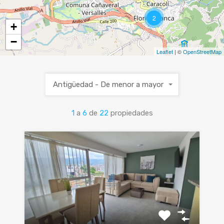
2
+
−
Leaflet
| ©
OpenStreetMap
Antigüedad - De menor a mayor
1
a
6
de
22
propiedades