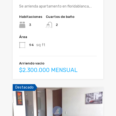
Se arrienda apartamento en floridablanca,…
Habitaciones
Cuartos de baño
3
2
Área
sq ft
94
Arriendo vacio
$2.300.000 MENSUAL
Destacado