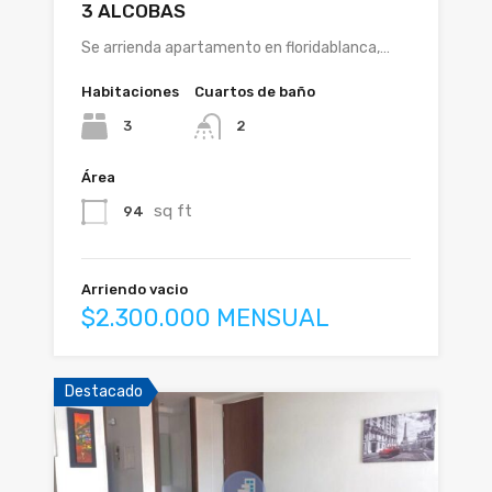
3 ALCOBAS
Se arrienda apartamento en floridablanca,…
Habitaciones
Cuartos de baño
3
2
Área
sq ft
94
Arriendo vacio
$2.300.000 MENSUAL
Destacado