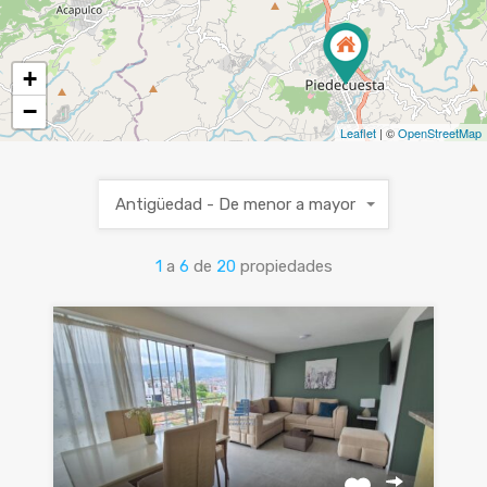
+
−
Leaflet
| ©
OpenStreetMap
Antigüedad - De menor a mayor
1
a
6
de
20
propiedades