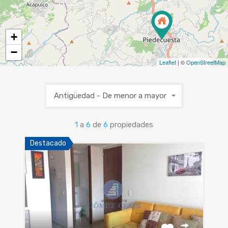
+
−
Leaflet
| ©
OpenStreetMap
Antigüedad - De menor a mayor
1
a
6
de
6
propiedades
Destacado