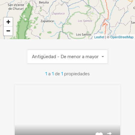
+
−
Leaflet
| ©
OpenStreetMap
Antigüedad - De menor a mayor
1
a
1
de
1
propiedades