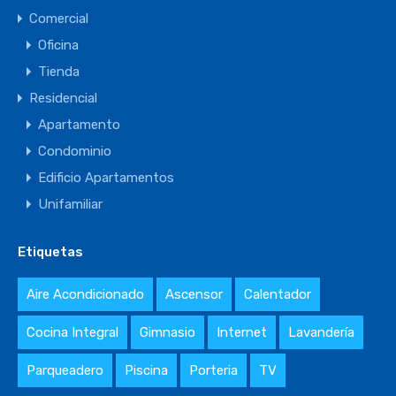
Comercial
Oficina
Tienda
Residencial
Apartamento
Condominio
Edificio Apartamentos
Unifamiliar
Etiquetas
Aire Acondicionado
Ascensor
Calentador
Cocina Integral
Gimnasio
Internet
Lavandería
Parqueadero
Piscina
Porteria
TV