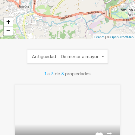
+
−
Leaflet
| ©
OpenStreetMap
Antigüedad - De menor a mayor
1
a
3
de
3
propiedades